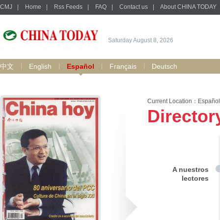
CMJ
|
Home
|
Rss Feeds
|
FAQ
|
Contact us
|
About CHINA TODAY
Saturday August 8, 2026
中文
English
Español
Français
Deutsch
Current Location：
Español
Director
A nuestros
lectores