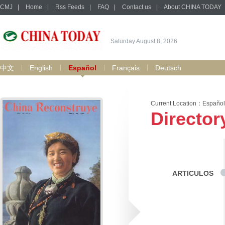
CMJ
|
Home
|
Rss Feeds
|
FAQ
|
Contact us
|
About CHINA TODAY
Saturday August 8, 2026
中文
English
Español
Français
Deutsch
Current Location：
Español
Director
ARTICULOS