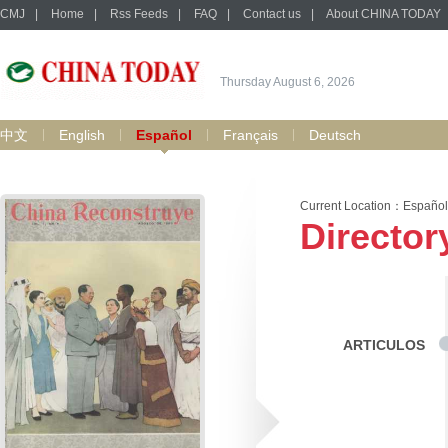
CMJ
|
Home
|
Rss Feeds
|
FAQ
|
Contact us
|
About CHINA TODAY
Thursday August 6, 2026
中文
English
Español
Français
Deutsch
Current Location：
Español
Director
ARTICULOS