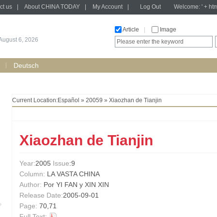
ct us
|
About CHINA TODAY
|
My Account
|
Log Out
Welcome: ' + htm
Article
|
Image
August 6, 2026
Deutsch
Current Location:
Español
»
20059
» Xiaozhan de Tianjin
Xiaozhan de Tianjin
Year:
2005
Issue
:9
Column:
LA VASTA CHINA
Author:
Por YI FAN y XIN XIN
Release Date:
2005-09-01
Page:
70,71
Full Text: