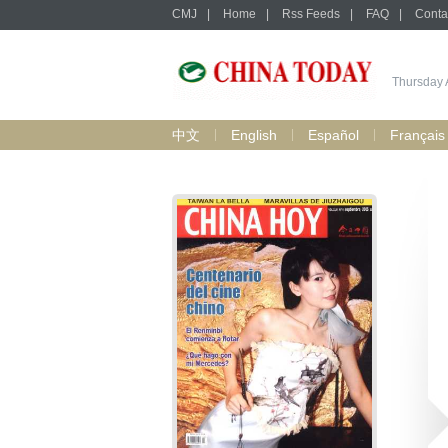
CMJ
|
Home
|
Rss Feeds
|
FAQ
|
Conta
Thursday 
中文
English
Español
Français