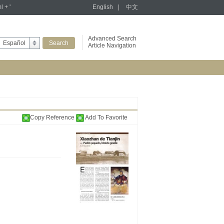
l + '
English
|
中文
Advanced Search
Español
Article Navigation
Copy Reference
Add To Favorite